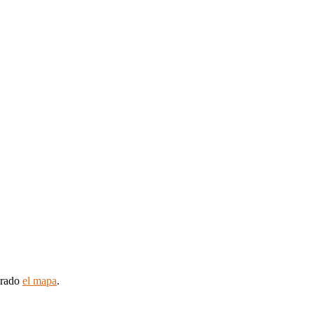
arado
el mapa
.