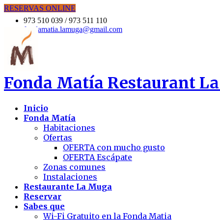
RESERVAS ONLINE
973 510 039 / 973 511 110
fondamatia.lamuga@gmail.com
Fonda Matía
Restaurant La
Inicio
Fonda Matía
Habitaciones
Ofertas
OFERTA con mucho gusto
OFERTA Escápate
Zonas comunes
Instalaciones
Restaurante La Muga
Reservar
Sabes que
Wi-Fi Gratuito en la Fonda Matia