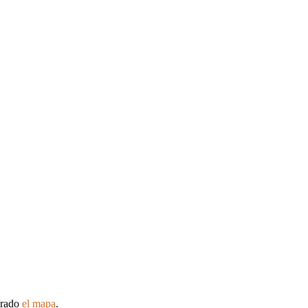
arado
el mapa
.