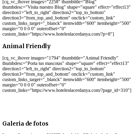
[cq_vc_ihover images="2258" thumbtitle="Blog"
thumbdesc="Visita nuestro Blog" shape="square" effect="effect13"
direction1="left_to_right" direction2="top_to_bottom"
direction3="from_top_and_bottom" onclick="custom_link"
custom_links_target="_blanck" itemwidth="600" itemheight="500"
margin="0 0 0 0" outeroffset="0"
custom_links="https://www.hotelenlacerdanya.com/?p=8"]
Animal Friendly
[cq_vc_ihover images="1794" thumbtitle="Animal Friendly"
thumbdesc="Porta tus mascotas" shape="square" effect="effect13"
direction1="left_to_right" direction2="top_to_bottom"
direction3="from_top_and_bottom" onclick="custom_link"
custom_links_target="_blanck" itemwidth="600" itemheight="500"
margin="0 0 0 0" outeroffset="0"
custom_links="https://www.hotelenlacerdanya.com/?page_id=310"]
Galeria de fotos