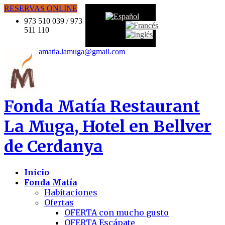
RESERVAS ONLINE
973 510 039 / 973
511 110
fondamatia.lamuga@gmail.com
Fonda Matía
Restaurant
La Muga, Hotel en Bellver
de Cerdanya
Inicio
Fonda Matía
Habitaciones
Ofertas
OFERTA con mucho gusto
OFERTA Escápate