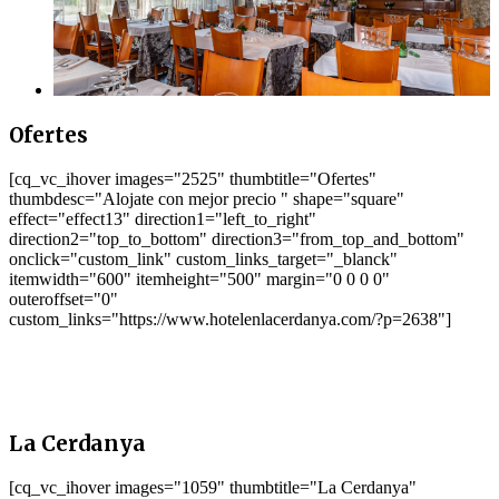
Ofertes
[cq_vc_ihover images="2525" thumbtitle="Ofertes"
thumbdesc="Alojate con mejor precio " shape="square"
effect="effect13" direction1="left_to_right"
direction2="top_to_bottom" direction3="from_top_and_bottom"
onclick="custom_link" custom_links_target="_blanck"
itemwidth="600" itemheight="500" margin="0 0 0 0"
outeroffset="0"
custom_links="https://www.hotelenlacerdanya.com/?p=2638"]
La Cerdanya
[cq_vc_ihover images="1059" thumbtitle="La Cerdanya"