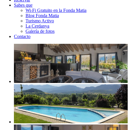
Sabes que
Wi-Fi Gratuito en la Fonda Matia
Blog Fonda Matia
Turismo Activo
La Cerdanya
Galería de fotos
Contacto