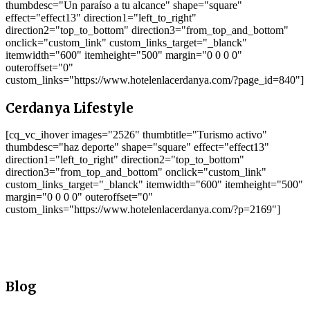
thumbdesc="Un paraíso a tu alcance" shape="square"
effect="effect13" direction1="left_to_right"
direction2="top_to_bottom" direction3="from_top_and_bottom"
onclick="custom_link" custom_links_target="_blanck"
itemwidth="600" itemheight="500" margin="0 0 0 0"
outeroffset="0"
custom_links="https://www.hotelenlacerdanya.com/?page_id=840"]
Cerdanya Lifestyle
[cq_vc_ihover images="2526" thumbtitle="Turismo activo"
thumbdesc="haz deporte" shape="square" effect="effect13"
direction1="left_to_right" direction2="top_to_bottom"
direction3="from_top_and_bottom" onclick="custom_link"
custom_links_target="_blanck" itemwidth="600" itemheight="500"
margin="0 0 0 0" outeroffset="0"
custom_links="https://www.hotelenlacerdanya.com/?p=2169"]
Blog