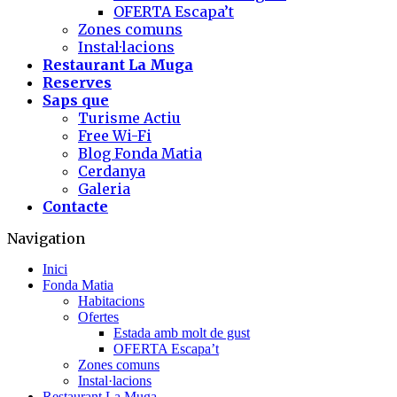
OFERTA Escapa’t
Zones comuns
Instal·lacions
Restaurant La Muga
Reserves
Saps que
Turisme Actiu
Free Wi-Fi
Blog Fonda Matia
Cerdanya
Galeria
Contacte
Navigation
Inici
Fonda Matia
Habitacions
Ofertes
Estada amb molt de gust
OFERTA Escapa’t
Zones comuns
Instal·lacions
Restaurant La Muga